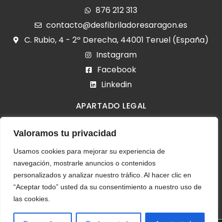
876 212 313
contacto@desfibriladoresaragon.es
C. Rubio, 4 - 2º Derecha, 44001 Teruel (España)
Instagram
Facebook
Linkedin
APARTADO LEGAL
Aviso legal
Valoramos tu privacidad
Política de cookies
Política de privacidad
Usamos cookies para mejorar su experiencia de
navegación, mostrarle anuncios o contenidos
Declaración de accesibilidad
personalizados y analizar nuestro tráfico. Al hacer clic en
“Aceptar todo” usted da su consentimiento a nuestro uso de
las cookies.